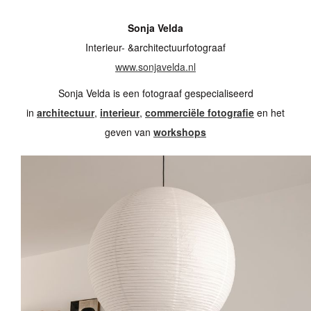
Sonja Velda
Interieur- &architectuurfotograaf
www.sonjavelda.nl
Sonja Velda is een fotograaf gespecialiseerd
in
architectuur
,
interieur
,
commerciële fotografie
en het
geven van
workshops